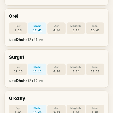
Orël
Fajr
Dhuhr
Asr
Maghrib
Isha
2:18
12:41
4:46
8:15
10:46
Dhuhr
12:41
Next
PM
Surgut
Fajr
Dhuhr
Asr
Maghrib
Isha
12:10
12:12
4:26
8:24
12:12
Dhuhr
12:12
Next
PM
Grozny
Fajr
Dhuhr
Asr
Maghrib
Isha
3:02
12:03
3:57
7:09
8:55