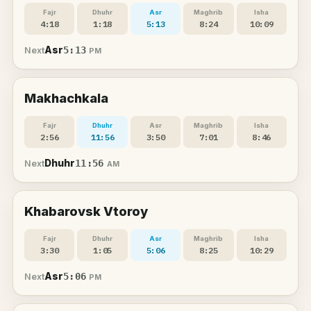
Fajr
Dhuhr
Asr
Maghrib
Isha
4:18
1:18
5:13
8:24
10:09
Asr
5:13
Next
PM
Makhachkala
Fajr
Dhuhr
Asr
Maghrib
Isha
2:56
11:56
3:50
7:01
8:46
Dhuhr
11:56
Next
AM
Khabarovsk Vtoroy
Fajr
Dhuhr
Asr
Maghrib
Isha
3:30
1:05
5:06
8:25
10:29
Asr
5:06
Next
PM