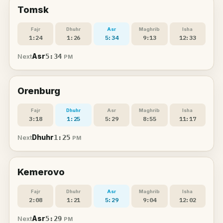
Tomsk
Fajr
Dhuhr
Asr
Maghrib
Isha
1:24
1:26
5:34
9:13
12:33
Asr
5:34
Next
PM
Orenburg
Fajr
Dhuhr
Asr
Maghrib
Isha
3:18
1:25
5:29
8:55
11:17
Dhuhr
1:25
Next
PM
Kemerovo
Fajr
Dhuhr
Asr
Maghrib
Isha
2:08
1:21
5:29
9:04
12:02
Asr
5:29
Next
PM