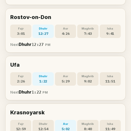
Rostov-on-Don
Fajr
Dhuhr
Asr
Maghrib
Isha
3:01
12:27
4:26
7:43
9:41
Dhuhr
12:27
Next
PM
Ufa
Fajr
Dhuhr
Asr
Maghrib
Isha
2:26
1:22
5:29
9:02
11:51
Dhuhr
1:22
Next
PM
Krasnoyarsk
Fajr
Dhuhr
Asr
Maghrib
Isha
12:59
12:54
5:02
8:40
11:49