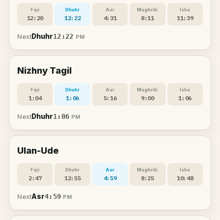
Fajr
Dhuhr
Asr
Maghrib
Isha
12:20
12:22
4:31
8:11
11:39
Dhuhr
12:22
Next
PM
Nizhny Tagil
Fajr
Dhuhr
Asr
Maghrib
Isha
1:04
1:06
5:16
9:00
1:06
Dhuhr
1:06
Next
PM
Ulan-Ude
Fajr
Dhuhr
Asr
Maghrib
Isha
2:47
12:55
4:59
8:25
10:48
Asr
4:59
Next
PM