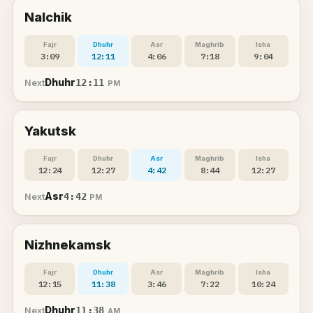
Nalchik
Fajr
Dhuhr
Asr
Maghrib
Isha
3:09
12:11
4:06
7:18
9:04
Dhuhr
12:11
Next
PM
Yakutsk
Fajr
Dhuhr
Asr
Maghrib
Isha
12:24
12:27
4:42
8:44
12:27
Asr
4:42
Next
PM
Nizhnekamsk
Fajr
Dhuhr
Asr
Maghrib
Isha
12:15
11:38
3:46
7:22
10:24
Dhuhr
11:38
Next
AM