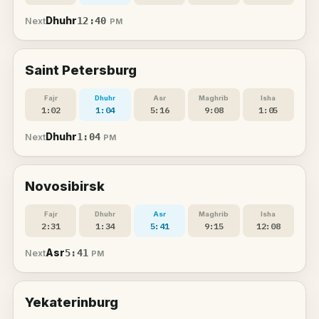
Dhuhr
12:40
Next
PM
Saint Petersburg
Fajr
Dhuhr
Asr
Maghrib
Isha
1:02
1:04
5:16
9:08
1:05
Dhuhr
1:04
Next
PM
Novosibirsk
Fajr
Dhuhr
Asr
Maghrib
Isha
2:31
1:34
5:41
9:15
12:08
Asr
5:41
Next
PM
Yekaterinburg