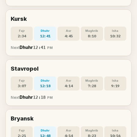
Kursk
Fajr
Dhuhr
Asr
Maghrib
Isha
2:34
12:41
4:45
8:10
10:32
Dhuhr
12:41
Next
PM
Stavropol
Fajr
Dhuhr
Asr
Maghrib
Isha
3:07
12:18
4:14
7:28
9:19
Dhuhr
12:18
Next
PM
Bryansk
Fajr
Dhuhr
Asr
Maghrib
Isha
2:21
12:48
4:54
8:23
10:56