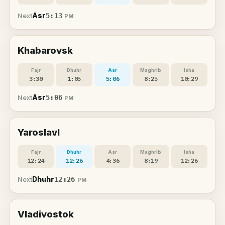
Asr
5:13
Next
PM
Khabarovsk
Fajr
Dhuhr
Asr
Maghrib
Isha
3:30
1:05
5:06
8:25
10:29
Asr
5:06
Next
PM
Yaroslavl
Fajr
Dhuhr
Asr
Maghrib
Isha
12:24
12:26
4:36
8:19
12:26
Dhuhr
12:26
Next
PM
Vladivostok