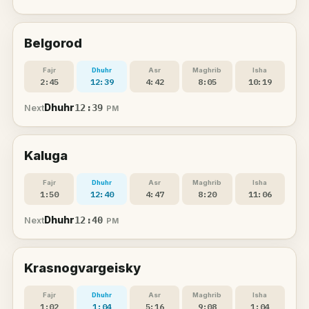
Belgorod
Fajr
Dhuhr
Asr
Maghrib
Isha
2:45
12:39
4:42
8:05
10:19
Dhuhr
12:39
Next
PM
Kaluga
Fajr
Dhuhr
Asr
Maghrib
Isha
1:50
12:40
4:47
8:20
11:06
Dhuhr
12:40
Next
PM
Krasnogvargeisky
Fajr
Dhuhr
Asr
Maghrib
Isha
1:02
1:04
5:16
9:08
1:04