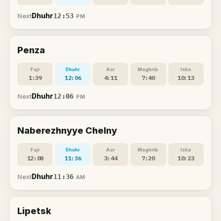
Dhuhr
12:53
Next
PM
Penza
Fajr
Dhuhr
Asr
Maghrib
Isha
1:39
12:06
4:11
7:40
10:13
Dhuhr
12:06
Next
PM
Naberezhnyye Chelny
Fajr
Dhuhr
Asr
Maghrib
Isha
12:08
11:36
3:44
7:20
10:23
Dhuhr
11:36
Next
AM
Lipetsk