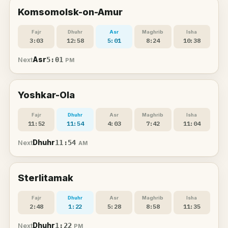
Komsomolsk-on-Amur
Fajr
Dhuhr
Asr
Maghrib
Isha
3:03
12:58
5:01
8:24
10:38
Asr
5:01
Next
PM
Yoshkar-Ola
Fajr
Dhuhr
Asr
Maghrib
Isha
11:52
11:54
4:03
7:42
11:04
Dhuhr
11:54
Next
AM
Sterlitamak
Fajr
Dhuhr
Asr
Maghrib
Isha
2:48
1:22
5:28
8:58
11:35
Dhuhr
1:22
Next
PM