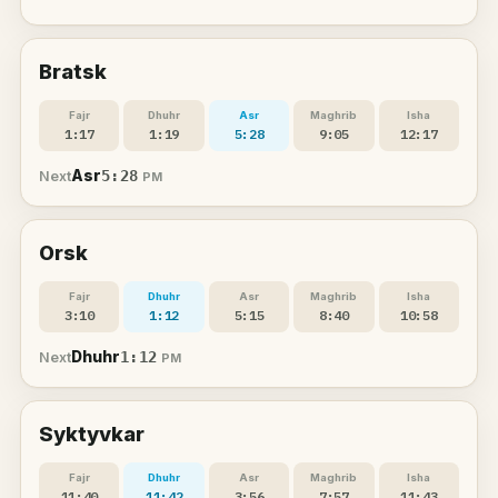
Bratsk
Fajr
Dhuhr
Asr
Maghrib
Isha
1:17
1:19
5:28
9:05
12:17
Asr
5:28
Next
PM
Orsk
Fajr
Dhuhr
Asr
Maghrib
Isha
3:10
1:12
5:15
8:40
10:58
Dhuhr
1:12
Next
PM
Syktyvkar
Fajr
Dhuhr
Asr
Maghrib
Isha
11:40
11:42
3:56
7:57
11:43