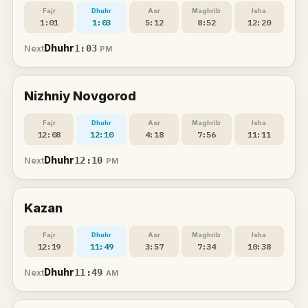
Fajr
Dhuhr
Asr
Maghrib
Isha
1:01
1:03
5:12
8:52
12:20
Dhuhr
1:03
Next
PM
Nizhniy Novgorod
Fajr
Dhuhr
Asr
Maghrib
Isha
12:08
12:10
4:18
7:56
11:11
Dhuhr
12:10
Next
PM
Kazan
Fajr
Dhuhr
Asr
Maghrib
Isha
12:19
11:49
3:57
7:34
10:38
Dhuhr
11:49
Next
AM