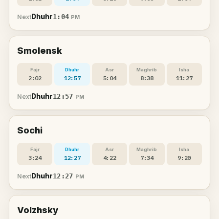
Dhuhr
1:04
Next
PM
Smolensk
Fajr
Dhuhr
Asr
Maghrib
Isha
2:02
12:57
5:04
8:38
11:27
Dhuhr
12:57
Next
PM
Sochi
Fajr
Dhuhr
Asr
Maghrib
Isha
3:24
12:27
4:22
7:34
9:20
Dhuhr
12:27
Next
PM
Volzhsky