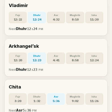
Vladimir
Fajr
Dhuhr
Asr
Maghrib
Isha
12:22
12:24
4:32
8:10
11:20
Dhuhr
12:24
Next
PM
Arkhangel’sk
Fajr
Dhuhr
Asr
Maghrib
Isha
12:20
12:23
4:41
8:58
12:24
Dhuhr
12:23
Next
PM
Chita
Fajr
Dhuhr
Asr
Maghrib
Isha
3:20
1:32
5:36
9:02
11:26
Asr
5:36
Next
PM