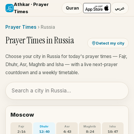
Athkar · Prayer
Quran
عربي
Times
Prayer Times
›
Russia
Prayer Times in Russia
Detect my city
Choose your city in Russia for today's prayer times — Fajr,
Dhuhr, Asr, Maghrib and Isha — with a live next-prayer
countdown and a weekly timetable.
Moscow
Fajr
Dhuhr
Asr
Maghrib
Isha
2:16
12:40
4:43
8:24
10:47