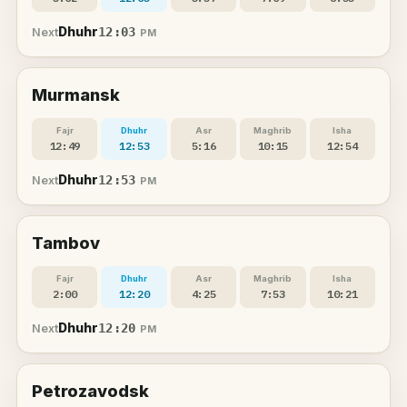
Dhuhr
12:03
Next
PM
Murmansk
Fajr
Dhuhr
Asr
Maghrib
Isha
12:49
12:53
5:16
10:15
12:54
Dhuhr
12:53
Next
PM
Tambov
Fajr
Dhuhr
Asr
Maghrib
Isha
2:00
12:20
4:25
7:53
10:21
Dhuhr
12:20
Next
PM
Petrozavodsk