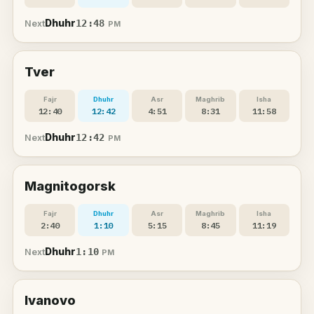
Dhuhr
12:48
Next
PM
Tver
Fajr
Dhuhr
Asr
Maghrib
Isha
12:40
12:42
4:51
8:31
11:58
Dhuhr
12:42
Next
PM
Magnitogorsk
Fajr
Dhuhr
Asr
Maghrib
Isha
2:40
1:10
5:15
8:45
11:19
Dhuhr
1:10
Next
PM
Ivanovo