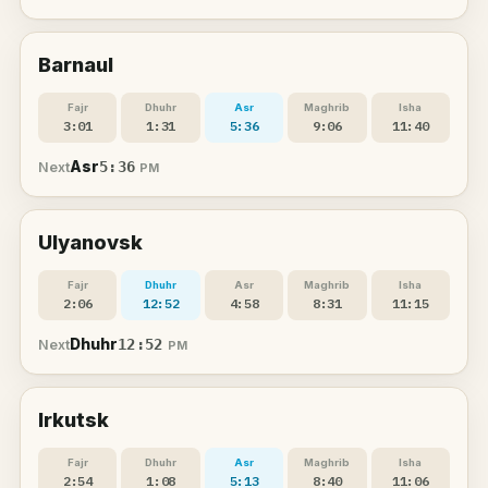
Barnaul
Fajr
Dhuhr
Asr
Maghrib
Isha
3:01
1:31
5:36
9:06
11:40
Asr
5:36
Next
PM
Ulyanovsk
Fajr
Dhuhr
Asr
Maghrib
Isha
2:06
12:52
4:58
8:31
11:15
Dhuhr
12:52
Next
PM
Irkutsk
Fajr
Dhuhr
Asr
Maghrib
Isha
2:54
1:08
5:13
8:40
11:06