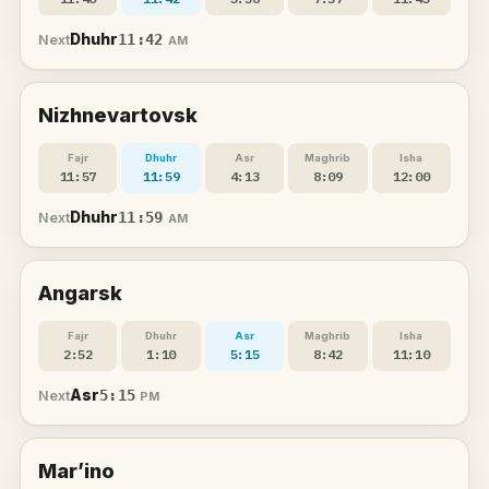
Dhuhr
11:42
Next
AM
Nizhnevartovsk
Fajr
Dhuhr
Asr
Maghrib
Isha
11:57
11:59
4:13
8:09
12:00
Dhuhr
11:59
Next
AM
Angarsk
Fajr
Dhuhr
Asr
Maghrib
Isha
2:52
1:10
5:15
8:42
11:10
Asr
5:15
Next
PM
Mar’ino