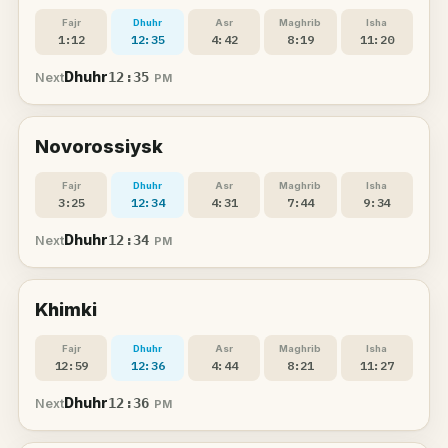
Fajr
Dhuhr
Asr
Maghrib
Isha
1:12
12:35
4:42
8:19
11:20
Dhuhr
12:35
Next
PM
Novorossiysk
Fajr
Dhuhr
Asr
Maghrib
Isha
3:25
12:34
4:31
7:44
9:34
Dhuhr
12:34
Next
PM
Khimki
Fajr
Dhuhr
Asr
Maghrib
Isha
12:59
12:36
4:44
8:21
11:27
Dhuhr
12:36
Next
PM