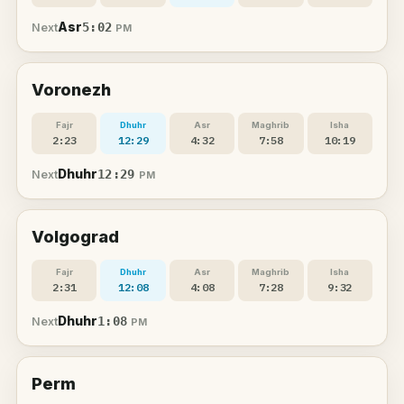
Asr
5:02
Next
PM
Voronezh
Fajr
Dhuhr
Asr
Maghrib
Isha
2:23
12:29
4:32
7:58
10:19
Dhuhr
12:29
Next
PM
Volgograd
Fajr
Dhuhr
Asr
Maghrib
Isha
2:31
12:08
4:08
7:28
9:32
Dhuhr
1:08
Next
PM
Perm