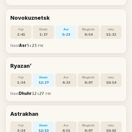
Novokuznetsk
Fajr
Dhuhr
Asr
Maghrib
Isha
2:41
1:17
5:23
8:54
11:32
Asr
5:23
Next
PM
Ryazan’
Fajr
Dhuhr
Asr
Maghrib
Isha
1:34
12:27
4:33
8:07
10:54
Dhuhr
12:27
Next
PM
Astrakhan
Fajr
Dhuhr
Asr
Maghrib
Isha
3:34
12:53
4:51
8:07
10:02